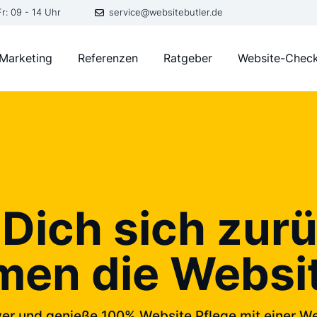
Fr: 09 - 14 Uhr
service@websitebutler.de
Marketing
Referenzen
Ratgeber
Website-Chec
Dich sich zurü
en die Websit
iver und genieße 100% Website Pflege mit einer We