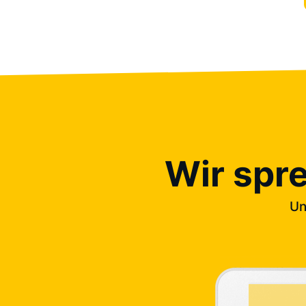
Wir spr
Un