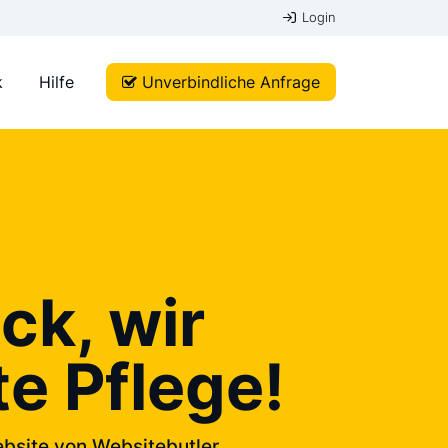
Login
k
Hilfe
Unverbindliche Anfrage
ck, wir
e Pflege!
bsite von Websitebutler.