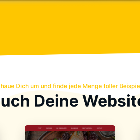
haue Dich um und finde jede Menge toller Beispie
auch Deine Websit