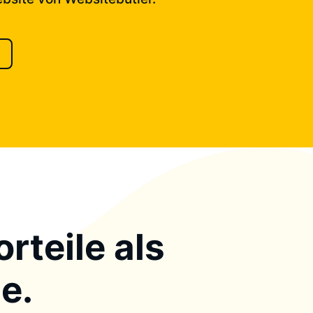
rteile als
e.