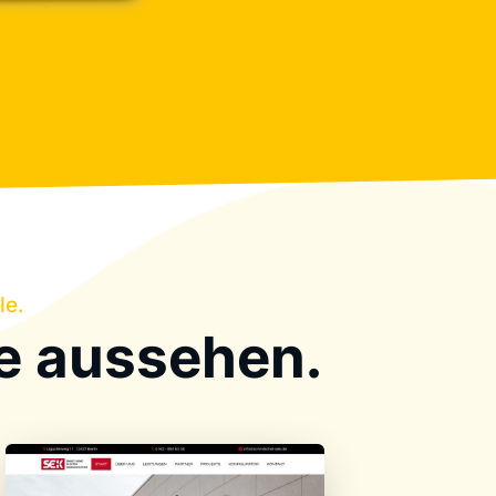
le.
e aussehen.