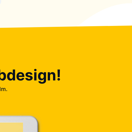
bdesign!
lm.