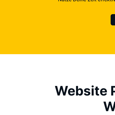
Website P
W