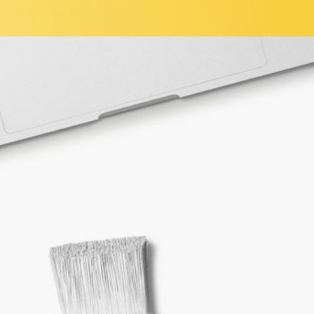
Die Zeit des klassischen Marketings ist längst vorbei.
Früher versuchten Unternehmen, ihre Kunden durch
Werbung in Zeitungen, Briefen, Telefonbucheinträge
oder auf Messen zu überzeugen. Diese
Marketingstrategien sind zunehmend veraltet und
führen zu einem relativ hohen Streuverlust. Die
Werbeansprache richtete sich an ein zu breites
Publikum statt an die gewünschte Zielgruppe. Die
daraus resultierenden Ergebnisse sind schwer zu
skalieren. Aufgrund der Digitalisierung von Prozess-
und Marketingstrukturen betreiben viele Unternehmen
Suchmaschineneoptimierung und lassen sich jetzt von